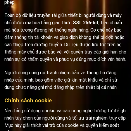
phép.
Toàn bộ dữ liệu truyền tải giữa thiết bị người dùng và máy
chủ được mã hóa bằng giao thức
SSL 256-bit
, tiêu chuẩn
mã hóa tương đương hệ thống ngân hàng. Cơ chế này bảo
đảm thông tin tài khoản và giao dịch không thể bị đọc hoặc
can thiệp trên đường truyền. Dữ liệu được lưu trữ trên hệ
thống máy chủ được bảo vệ, với quyền truy cập giới hạn cho
nhân sự có thẩm quyền và phục vụ đúng mục đích vận hành.
Người dùng cũng có trách nhiệm bảo vệ thông tin đăng
nhập của mình, bao gồm việc giữ kín mật khẩu và chỉ sử
dụng chức năng ghi nhớ đăng nhập trên thiết bị cá nhân.
Chính sách cookie
Nền tảng sử dụng cookie và các công nghệ tương tự để ghi
nhận tùy chọn của người dùng và tối ưu trải nghiệm truy cập.
Mục này giải thích vai trò của cookie và quyền kiểm soát