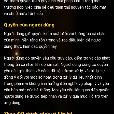
có thẩm quyền theo quy định của pháp luật. Trong mọi
trường hợp, việc chia sẻ đều tuân thủ nguyên tắc bảo mật
và chỉ ở mức tối thiểu.
Quyền của người dùng
Người dùng giữ quyền kiểm soát đối với thông tin cá nhân
của mình. Nền tảng tôn trọng và tạo điều kiện để người
dùng thực hiện các quyền này.
Người dùng có quyền yêu cầu truy cập, kiểm tra và cập nhật
thông tin cá nhân khi có sai sót. Người dùng cũng có quyền
yêu cầu giải thích về cách dữ liệu được xử lý, và rút lại sự
đồng ý đối với một số hoạt động xử lý dữ liệu nhất định,
trong phạm vi không ảnh hưởng đến nghĩa vụ pháp lý và yêu
cầu bảo mật của hệ thống. Mọi yêu cầu liên quan đến quyền
người dùng sẽ được tiếp nhận và xử lý qua mục Hỗ trợ trên
ứng dụng.