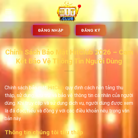
Bỏ
qua
nội
dung
ĐĂNG NHẬP
ĐĂNG KÝ
Chính Sách Bảo Mật HitClub 2026 – Cam
Kết Bảo Vệ Thông Tin Người Dùng
Chính sách bảo mật
HitClub
quy định cách nền tảng thu
thập, sử dụng, lưu trữ và bảo vệ thông tin cá nhân của người
dùng. Khi truy cập và sử dụng dịch vụ, người dùng được xem
là đã đọc, hiểu và đồng ý với các điều khoản nêu trong văn
bản này.
Thông tin chúng tôi thu thập