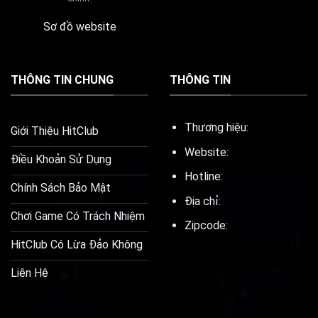
Sơ đồ website
THÔNG TIN CHUNG
THÔNG TIN
Thương hiệu:
Giới Thiệu HitClub
Website:
Điều Khoản Sử Dụng
Hotline:
Chính Sách Bảo Mật
Địa chỉ:
Chơi Game Có Trách Nhiệm
Zipcode:
HitClub Có Lừa Đảo Không
Liên Hệ