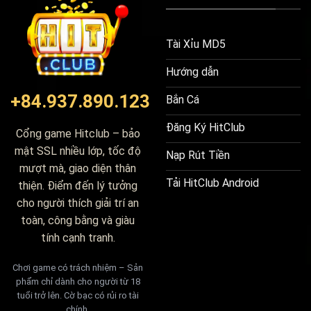
Tài Xỉu MD5
Hướng dẫn
+84.937.890.123
Bắn Cá
Đăng Ký HitClub
Cổng game Hitclub – bảo
mật SSL nhiều lớp, tốc độ
Nạp Rút Tiền
mượt mà, giao diện thân
Tải HitClub Android
thiện. Điểm đến lý tưởng
cho người thích giải trí an
toàn, công bằng và giàu
tính cạnh tranh.
Chơi game có trách nhiệm – Sản
phẩm chỉ dành cho người từ 18
tuổi trở lên. Cờ bạc có rủi ro tài
chính.