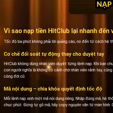
Vì sao nạp tiền HitClub lại nhanh đến 
Tốc độ ba phút không phải lời quảng cáo, nó đến từ cách hệ thố
Cơ chế đối soát tự động thay cho duyệt tay
HitClub không dùng nhân viên duyệt từng lệnh nạp. Khi bạn ch
con người nghĩa là không có cảnh chờ nhân viên rảnh tay, cũn
công đời cũ.
Mã nội dung – chìa khóa quyết định tốc độ
Mỗi lệnh nạp sinh một mã nội dung riêng. Nhập đúng mã, hệ thống
chục phút. Đừng tự gõ mã, hãy copy nguyên văn từ màn hình. C