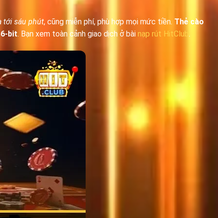
 tới sáu phút
, cũng miễn phí, phù hợp mọi mức tiền.
Thẻ cào
6-bit
. Bạn xem toàn cảnh giao dịch ở bài
nạp rút HitClub
.