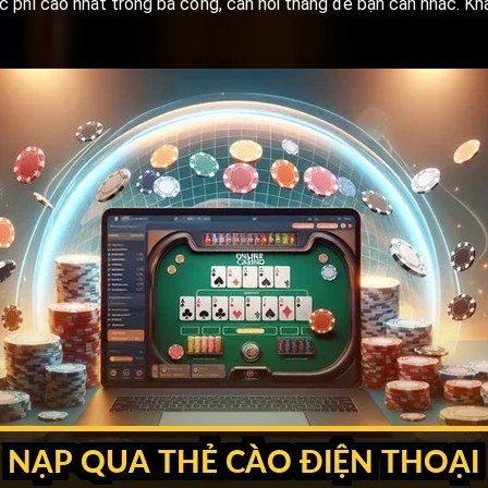
 phí cao nhất trong ba cổng, cần nói thẳng để bạn cân nhắc. Kha