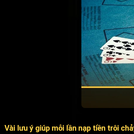
Vài lưu ý giúp mỗi lần nạp tiền trôi ch