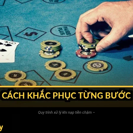
Quy trình xử lý khi nạp tiền chậm –
ảy