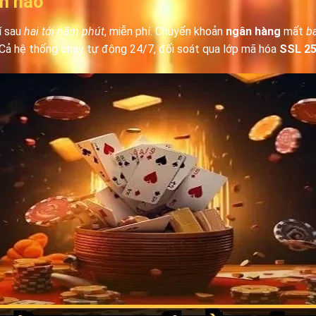
ch nào
í sau
hai tới năm phút
, miễn phí. Chuyển khoản
ngân hàng
mất
ba
 Cả hệ thống chạy tự động 24/7, đối soát qua lớp mã hóa
SSL 25