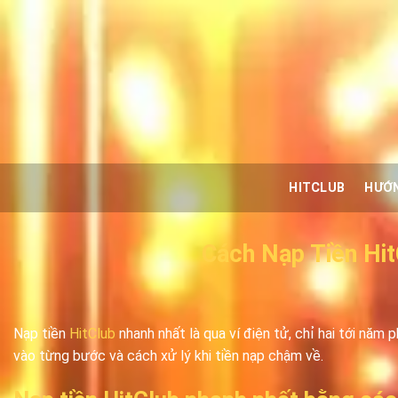
Bỏ
qua
nội
dung
HITCLUB
HƯỚ
Cách Nạp Tiền Hi
Nạp tiền
HitClub
nhanh nhất là qua ví điện tử, chỉ hai tới năm 
vào từng bước và cách xử lý khi tiền nạp chậm về.