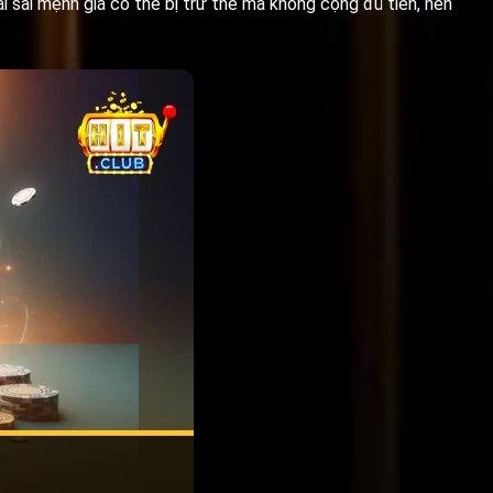
i sai mệnh giá có thể bị trừ thẻ mà không cộng đủ tiền, nên