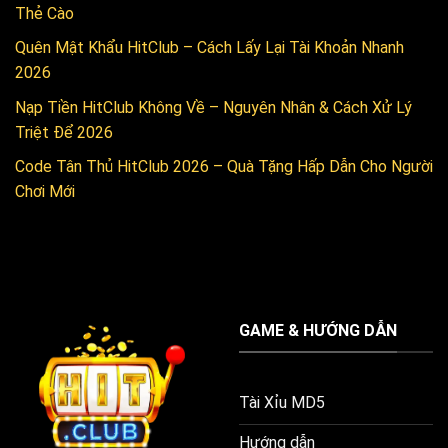
Thẻ Cào
Quên Mật Khẩu HitClub – Cách Lấy Lại Tài Khoản Nhanh
2026
Nạp Tiền HitClub Không Về – Nguyên Nhân & Cách Xử Lý
Triệt Để 2026
Code Tân Thủ HitClub 2026 – Quà Tặng Hấp Dẫn Cho Người
Chơi Mới
GAME & HƯỚNG DẪN
Tài Xỉu MD5
Hướng dẫn