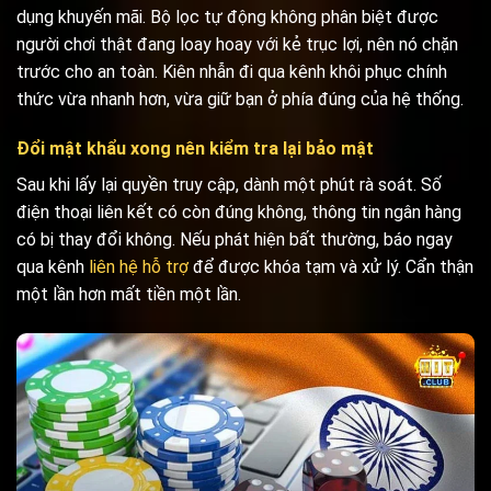
dụng khuyến mãi. Bộ lọc tự động không phân biệt được
người chơi thật đang loay hoay với kẻ trục lợi, nên nó chặn
trước cho an toàn. Kiên nhẫn đi qua kênh khôi phục chính
thức vừa nhanh hơn, vừa giữ bạn ở phía đúng của hệ thống.
Đổi mật khẩu xong nên kiểm tra lại bảo mật
Sau khi lấy lại quyền truy cập, dành một phút rà soát. Số
điện thoại liên kết có còn đúng không, thông tin ngân hàng
có bị thay đổi không. Nếu phát hiện bất thường, báo ngay
qua kênh
liên hệ hỗ trợ
để được khóa tạm và xử lý. Cẩn thận
một lần hơn mất tiền một lần.