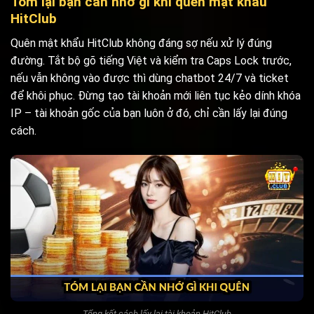
Tóm lại bạn cần nhớ gì khi quên mật khẩu
HitClub
Quên mật khẩu HitClub không đáng sợ nếu xử lý đúng
đường. Tắt bộ gõ tiếng Việt và kiểm tra Caps Lock trước,
nếu vẫn không vào được thì dùng chatbot 24/7 và ticket
để khôi phục. Đừng tạo tài khoản mới liên tục kẻo dính khóa
IP – tài khoản gốc của bạn luôn ở đó, chỉ cần lấy lại đúng
cách.
Tổng kết cách lấy lại tài khoản HitClub